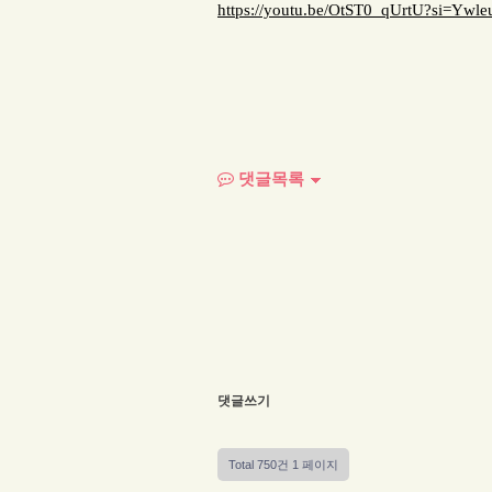
https://youtu.be/OtST0_qUrtU?si=Yw
댓글목록
댓글쓰기
Total 750건
1 페이지