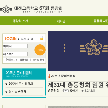
자동로그인
20주년 준비위원회
제31대 총동창회 임원
20주년 준비위원회
총동창회
(
)
0건
8,242회
회비납부현황