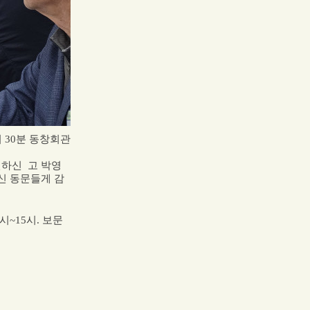
시
30
분 동창회관
신하신 고 박영
신 동문들게 감
시
~15
시
.
보문