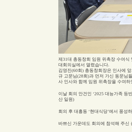
제
31
대 총동창회 임원 위촉장 수여식
대회의실에서 열렸습니다
.
김영진
(60
회
)
총동창회장은 인사에 앞
규 고문님
(28
회
)
과 먼저 가신 동문님
사 인사와 함께 임원 위촉
장을 수여하
이날 회의 안건인
‘2025
대능가족 등반
산 일원
)
회의 후 대흥동
‘
현대식당
’
에서 풍성하
바쁘신 가운데도 회의에 참석해 주신 