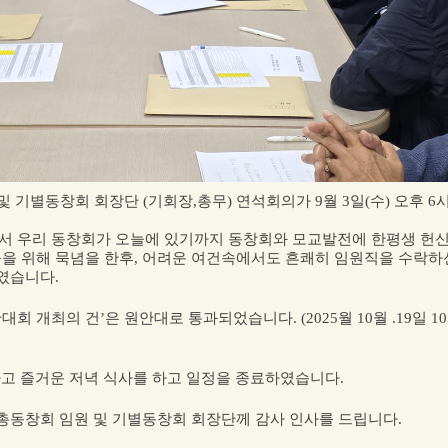
 및 기별동창회 회장단
(
기회장
,
총무
)
연석회의가
9
월
3
일
(
수
)
오후
6
서 우리 동창회가 오늘에 있기까지 동창회와 모교발전에 한평생 헌
들을 위해 묵념을 한후
,
어려운 여건속에서도 흔쾌히 임원직을 수락하
였습니다
.
대회 개최의 건
’
은 원안대로 통과되었습니다
. (2025
월
10
월
.19
일
10
고 즐거운 저녁 식사를 하고 일정을 종료하였습니다
.
총동창회 임원 및 기별동창회 회장단께 감사 인사를 드립니다
.