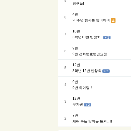
9
칭구들!
4반
8
20주년 행사를 맞이하며
10반
7
3학년10반 반창회..
+ 1
9반
6
9반 전화번호변경요청
12반
5
3학년 12반 반창회
+ 3
9반
4
9반 화이팅!!!
12반
3
무자년
+ 2
7반
2
새해 복들 많이들 드셔....!!