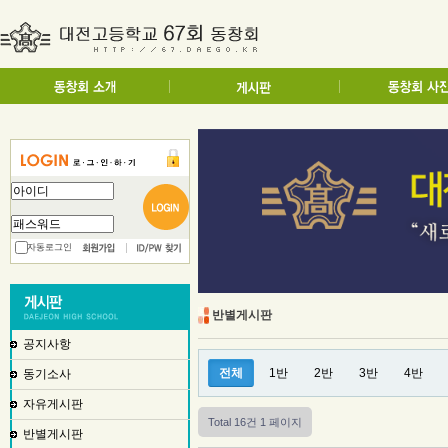
자동로그인
반별게시판
공지사항
전체
1반
2반
3반
4반
동기소사
자유게시판
Total 16건
1 페이지
반별게시판