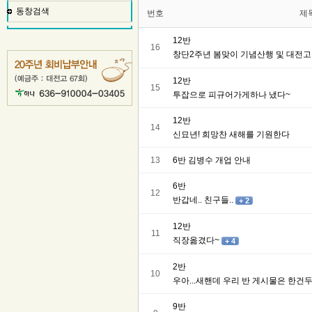
동창검색
번호
제
12반
16
창단2주년 봄맞이 기념산행 및 대전
12반
15
투잡으로 피규어가게하나 냈다~
12반
14
신묘년! 희망찬 새해를 기원한다
13
6반 김병수 개업 안내
6반
12
반갑네.. 친구들..
+ 2
12반
11
직장옮겼다~
+ 4
2반
10
우아...새핸데 우리 반 게시물은 한건두 
9반