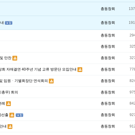
총동창회
137
안내
총동창회
191
+ 1
총동창회
29
총동창회
32
 및 만찬
총동창회
32
회 자매결연 40주년 기념 교류 방문단 모집안내
총동창회
77
 및 임원ㆍ기별회장단 연석회의
총동창회
82
총무) 회의
총동창회
97
견례
총동창회
84
)선출
총동창회
92
+ 1
안내
총동창회
91