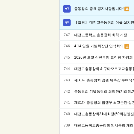
총동창회 중요 공지사항입니다!
【알림】 대전고총동창회 어플 설치
747
대전고등학교 총동창회 회칙 개정
746
4.14 임원,기별회장단 연석회의
745
2026년 모교 신규부임 교직원 환영회
744
대전고총동창회 & 구마모토고교총동창
743
제31대 총동창회 임원 위촉장 수여식
742
총동창회 기별동창회 회장단(기회장,기
741
제31대 총동창회 집행부 & 고문단 상
740
대전고총동창회31대회장(60회김영진
739
대전고등학교총동창회 임시총회 개최